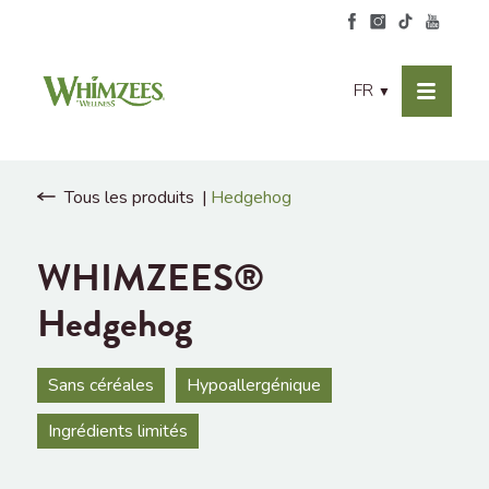
FR
▼
Tous les produits
Hedgehog
WHIMZEES®
Hedgehog
Sans céréales
Hypoallergénique
Ingrédients limités