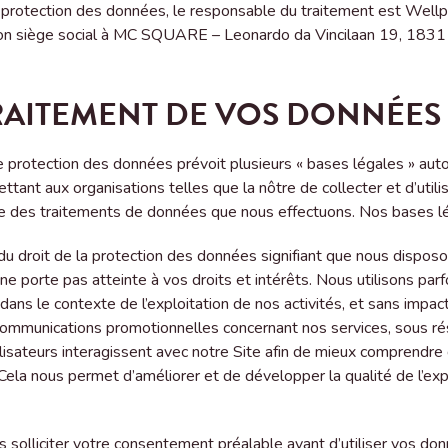
de protection des données, le responsable du traitement est Wel
n siège social à MC SQUARE – Leonardo da Vincilaan 19, 1831
TRAITEMENT DE VOS DONNÉES
e protection des données prévoit plusieurs « bases légales » aut
ttant aux organisations telles que la nôtre de collecter et d’util
ble des traitements de données que nous effectuons. Nos bases
e du droit de la protection des données signifiant que nous disposon
ne porte pas atteinte à vos droits et intérêts. Nous utilisons par
s le contexte de l’exploitation de nos activités, et sans impact si
ommunications promotionnelles concernant nos services, sous ré
lisateurs interagissent avec notre Site afin de mieux comprendre
Cela nous permet d’améliorer et de développer la qualité de l’exp
 solliciter votre consentement préalable avant d’utiliser vos do