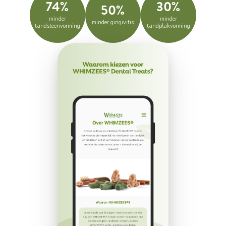
74%
30%
50%
minder
minder
minder gingivitis
tandsteenvorming
tandplakvorming