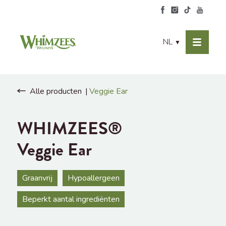
NL
▼
Alle producten
Veggie Ear
WHIMZEES®
Veggie Ear
Graanvrij
Hypoallergeen
Beperkt aantal ingrediënten