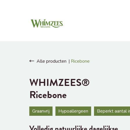
Alle producten
Ricebone
WHIMZEES®
Ricebone
Graanvrij
Hypoallergeen
Beperkt aantal 
Volledig natuurlijke dagelijkse