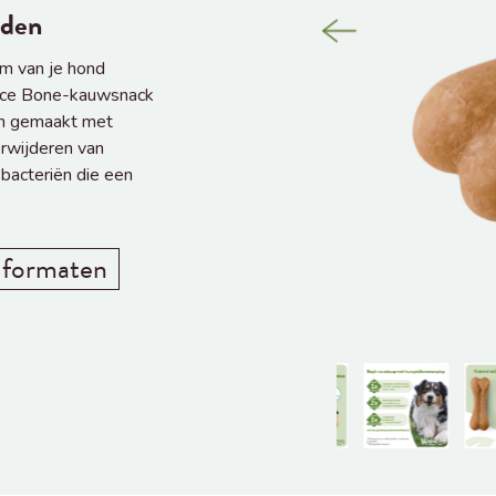
nden
m van je hond
Rice Bone-kauwsnack
ijn gemaakt met
erwijderen van
bacteriën die een
e formaten