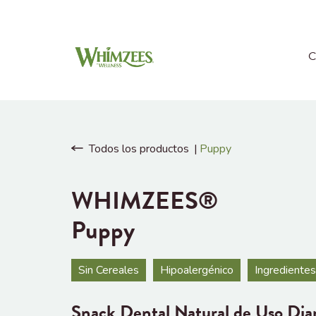
C
Todos los productos
Puppy
WHIMZEES®
Puppy
Sin Cereales
Hipoalergénico
Ingredientes
Snack Dental Natural de Uso Diar