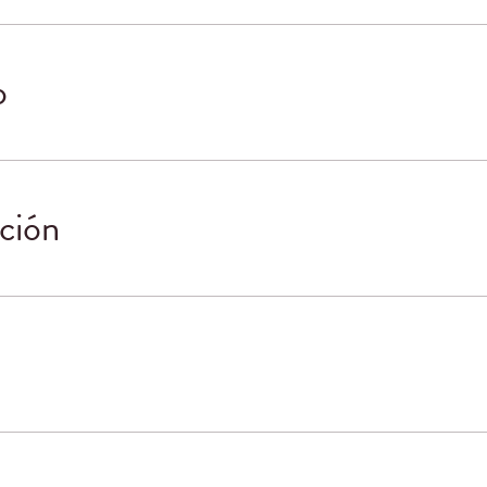
o
ción
o