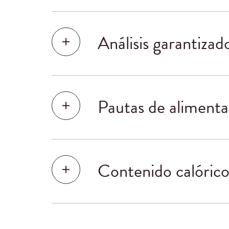
Análisis garantizad
Pautas de alimenta
Contenido calóric