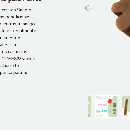
l con los Snacks
 beneficiosas
mientras tu amigo
stán especialmente
ue nuestros
les, sin
 los cachorros
 WHIMZEES® vienen
achorro le
mpensa para tu