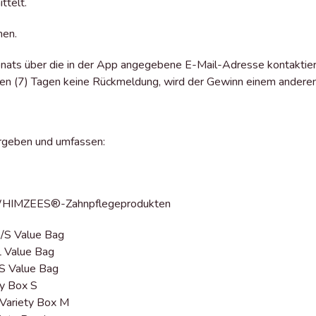
ttelt.
nen.
ts über die in der App angegebene E-Mail-Adresse kontaktiert,
eben (7) Tagen keine Rückmeldung, wird der Gewinn einem ander
rgeben und umfassen:
n WHIMZEES®-Zahnpflegeprodukten
S Value Bag
 Value Bag
S Value Bag
y Box S
Variety Box M