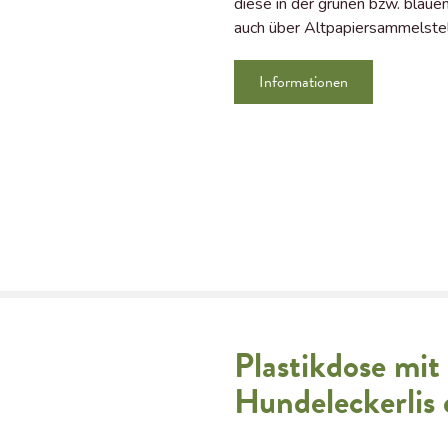
diese in der grünen bzw. blaue
auch über Altpapiersammelste
Informationen
Plastikdose mit 
Hundeleckerlis 